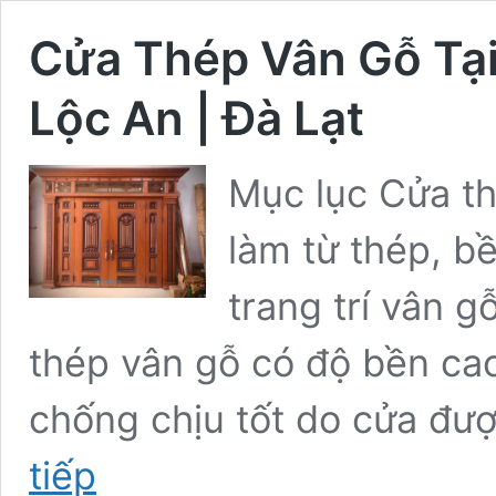
Cửa Thép Vân Gỗ Tại
Lộc An | Đà Lạt
Mục lục Cửa th
làm từ thép, b
trang trí vân g
thép vân gỗ có độ bền ca
chống chịu tốt do cửa đư
Cửa
tiếp
Thép