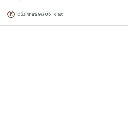
Vân
Gỗ
Cửa Nhựa Giả Gỗ Toilet
Tại
Lâm
Đồng
|
Bảo
Lộc
|
Lộc
An
|
Đà
Lạt