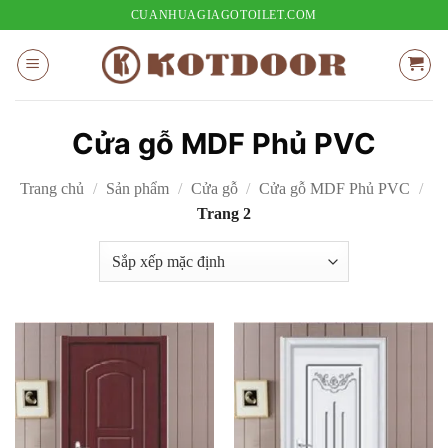
Bỏ
CUANHUAGIAGOTOILET.COM
qua
nội
dung
Cửa gỗ MDF Phủ PVC
Trang chủ
/
Sản phẩm
/
Cửa gỗ
/
Cửa gỗ MDF Phủ PVC
/
Trang 2