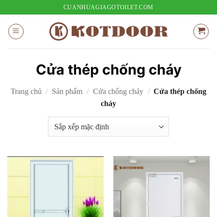
Bỏ
CUANHUAGIAGOTOILET.COM
qua
nội
dung
Cửa thép chống cháy
Trang chủ
/
Sản phẩm
/
Cửa chống cháy
/
Cửa thép chống
cháy