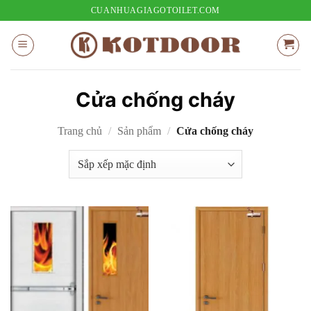
Bỏ
CUANHUAGIAGOTOILET.COM
qua
nội
dung
Cửa chống cháy
Trang chủ
/
Sản phẩm
/
Cửa chống cháy