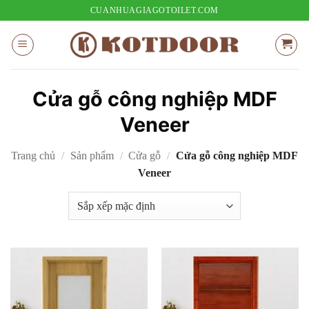
Bỏ
CUANHUAGIAGOTOILET.COM
qua
nội
dung
Cửa gỗ công nghiệp MDF
Veneer
Trang chủ
/
Sản phẩm
/
Cửa gỗ
/
Cửa gỗ công nghiệp MDF
Veneer