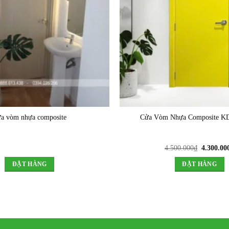
a vòm nhựa composite
Cửa Vòm Nhựa Composite K
Giá
4.500.000
₫
4.300.00
gốc
là:
ĐẶT HÀNG
ĐẶT HÀNG
4.500.00