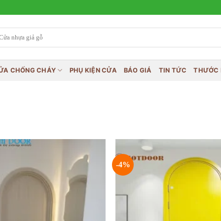
ỬA CHỐNG CHÁY
PHỤ KIỆN CỬA
BÁO GIÁ
TIN TỨC
THƯỚC 
-4%