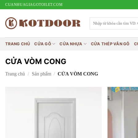
Bỏ
CUANHUAGIAGOTOILET.COM
qua
nội
Tìm
kiếm:
dung
TRANG CHỦ
CỬA GỖ
CỬA NHỰA
CỬA THÉP VÂN GỖ
C
CỬA VÒM CONG
Trang chủ
/
Sản phẩm
/
CỬA VÒM CONG