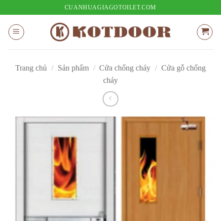
Bỏ
CUANHUAGIAGOTOILET.COM
qua
nội
dung
Trang chủ
/
Sản phẩm
/
Cửa chống cháy
/
Cửa gỗ chống
cháy