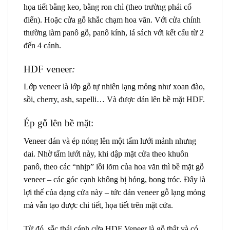
họa tiết bằng keo, bằng ron chì (theo trường phái cổ
điển). Hoặc cửa gỗ khắc chạm hoa văn. Với cửa chính
thường làm panô gỗ, panô kính, lá sách với kết cấu từ 2
đến 4 cánh.
HDF veneer
:
Lớp veneer là lớp gỗ tự nhiên lạng mỏng như xoan đào,
sồi, cherry, ash, sapelli… Và được dán lên bề mặt HDF.
Ép gỗ lên bề mặt:
Veneer dán và ép nóng lên một tấm lưới mảnh nhưng
dai. Nhờ tấm lưới này, khi dập mặt cửa theo khuôn
panô, theo các “nhịp” lồi lõm của hoa văn thì bề mặt gỗ
veneer – các góc cạnh không bị hỏng, bong tróc. Đây là
lợi thế của dạng cửa này – tức dán veneer gỗ lạng mỏng
mà vẫn tạo được chi tiết, họa tiết trên mặt cửa.
Từ đó, sắc thái cánh cửa HDF Veneer là gỗ thật và có