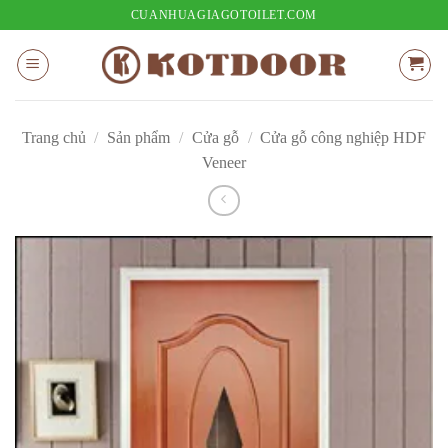
Bỏ
CUANHUAGIAGOTOILET.COM
qua
nội
dung
Trang chủ
/
Sản phẩm
/
Cửa gỗ
/
Cửa gỗ công nghiệp HDF
Veneer