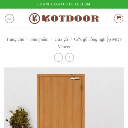
Bỏ
CUANHUAGIAGOTOILET.COM
qua
nội
dung
Trang chủ
/
Sản phẩm
/
Cửa gỗ
/
Cửa gỗ công nghiệp MDF
Veneer