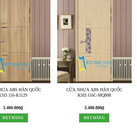
HỰA ABS HÀN QUỐC
CỬA NHỰA ABS HÀN QUỐC
KSD.116-K1129
KSD.116C-MQ808
3.400.000
₫
3.400.000
₫
ĐẶT HÀNG
ĐẶT HÀNG