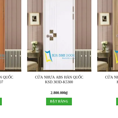
N QUỐC
CỬA NHỰA ABS HÀN QUỐC
CỬA N
07
KSD.303D-K5300
2.800.000
₫
ĐẶT HÀNG