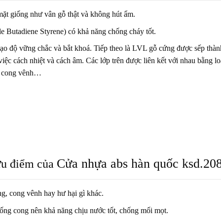
mặt giống như vân gỗ thật và không hút ẩm.
ile Butadiene Styrene) có khả năng chống cháy tốt.
o độ vững chắc và bắt khoá. Tiếp theo là LVL gỗ cứng được sếp thành
c cách nhiệt và cách âm. Các lớp trên được liên kết với nhau bằng loạ
ng cong vênh…
Cửa nhựa abs hàn quốc
ksd.20
u điểm của
g, cong vênh hay hư hại gì khác.
hống cong nên khả năng chịu nước tốt, chống mối mọt.