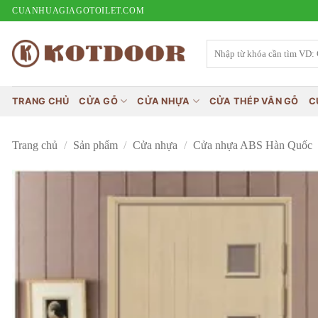
Bỏ
CUANHUAGIAGOTOILET.COM
qua
nội
Tìm
kiếm:
dung
TRANG CHỦ
CỬA GỖ
CỬA NHỰA
CỬA THÉP VÂN GỖ
C
Trang chủ
/
Sản phẩm
/
Cửa nhựa
/
Cửa nhựa ABS Hàn Quốc