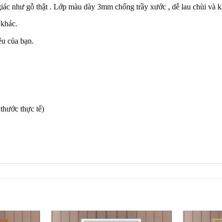
giác như gỗ thật . Lớp màu dày 3mm chống trầy xước , dễ lau chùi và k
 khác.
êu của bạn.
thước thực tế)