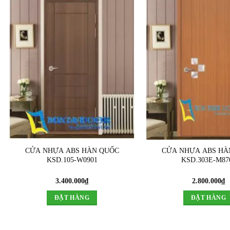
CỬA NHỰA ABS HÀN QUỐC
CỬA NHỰA ABS HÀ
KSD.105-W0901
KSD.303E-M87
3.400.000
₫
2.800.000
₫
ĐẶT HÀNG
ĐẶT HÀNG