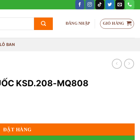
GIỎ HÀNG
ĐĂNG NHẬP
LỖ BAN
UỐC KSD.208-MQ808
ượng
ĐẶT HÀNG