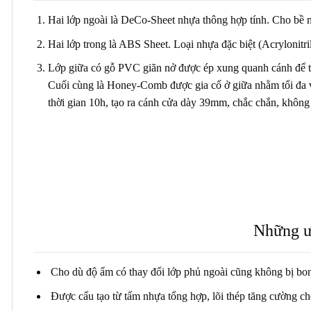
Hai lớp ngoài là DeCo-Sheet nhựa thông hợp tính. Cho bề 
Hai lớp trong là ABS Sheet. Loại nhựa đặc biệt (Acrylonitr
Lớp giữa có gỗ PVC giãn nở được ép xung quanh cánh để tạ
Cuối cùng là Honey-Comb được gia cố ở giữa nhằm tối đa việ
thời gian 10h, tạo ra cánh cửa dày 39mm, chắc chắn, khô
Những ư
Cho dù độ ẩm có thay đổi lớp phủ ngoài cũng không bị bon
Được cấu tạo từ tấm nhựa tổng hợp, lõi thép tăng cường c