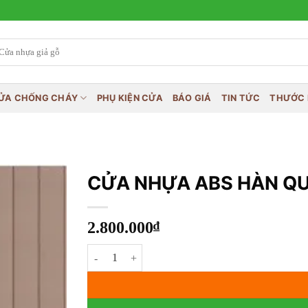
ỬA CHỐNG CHÁY
PHỤ KIỆN CỬA
BÁO GIÁ
TIN TỨC
THƯỚC 
CỬA NHỰA ABS HÀN Q
2.800.000
₫
CỬA NHỰA ABS HÀN QUỐC KSD.208-MQ808 số l