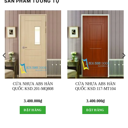
SẢN PHẨM TƯƠNG TỰ
CỬA NHỰA ABS HÀN
CỬA NHỰA ABS HÀN
QUỐC KSD.201-MQ808
QUỐC KSD.117-MT104
3.400.000
₫
3.400.000
₫
ĐẶT HÀNG
ĐẶT HÀNG