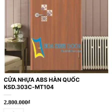
CỬA NHỰA ABS HÀN QUỐC
KSD.303C-MT104
2.800.000
₫
CỬA NHỰA ABS HÀN QUỐC KSD.303C-MT104 số lượng