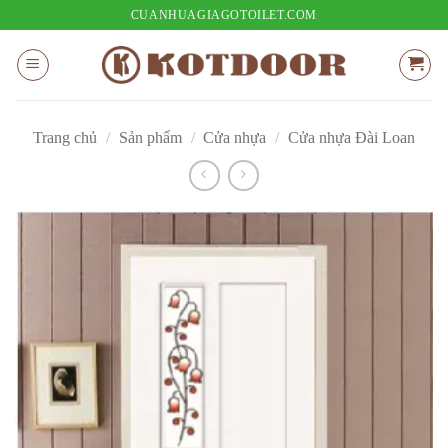
Bỏ
CUANHUAGIAGOTOILET.COM
qua
nội
dung
Trang chủ
/
Sản phẩm
/
Cửa nhựa
/
Cửa nhựa Đài Loan