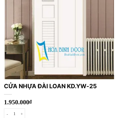
CỬA NHỰA ĐÀI LOAN KD.YW-25
1.950.000
₫
CỬA NHỰA ĐÀI LOAN KD.YW-25 số lượng