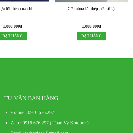
ựa lõi thép-cửa chính
Cửa nhựa lõi thép-cửa sổ lật
1.800.000
₫
1.800.000
₫
ĐẶT HÀNG
ĐẶT HÀNG
TƯ VẤN BÁN HÀNG
Hotline : 0916.676.297
Zalo : 0916.676.297 ( Thảo Vy Kotdoor )