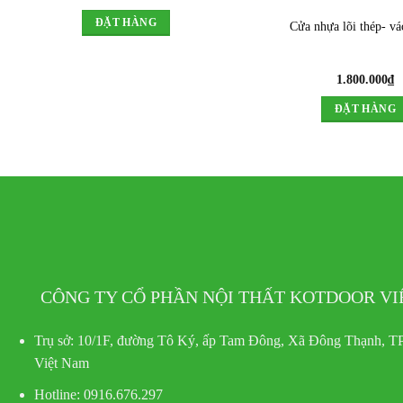
ĐẶT HÀNG
Cửa nhựa lõi thép- vá
1.800.000
₫
ĐẶT HÀNG
CÔNG TY CỔ PHẦN NỘI THẤT KOTDOOR V
Trụ sở:
10/1F, đường Tô Ký, ấp Tam Đông, Xã Đông Thạnh, TP
Việt Nam
Hotline
: 0916.676.297