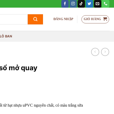
GIỎ HÀNG
ĐĂNG NHẬP
LỖ BAN
 sổ mở quay
ất từ hạt nhựa uPVC nguyên chất, có màu trắng sữa