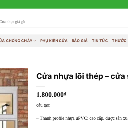
ỬA CHỐNG CHÁY
PHỤ KIỆN CỬA
BÁO GIÁ
TIN TỨC
THƯỚC 
Cửa nhựa lõi thép – cửa
1.800.000
₫
cấu tạo:
– Thanh profile nhựa uPVC: cao cấp, được sản xu