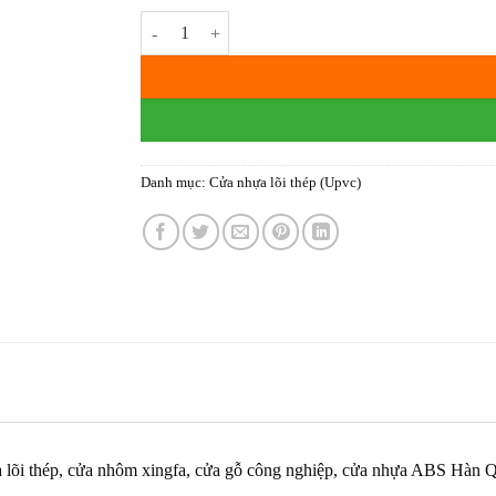
Cửa nhựa lõi thép - cửa sổ mở quay số lượng
Danh mục:
Cửa nhựa lõi thép (Upvc)
 lõi thép, cửa nhôm xingfa, cửa gỗ công nghiệp, cửa nhựa ABS Hàn Q