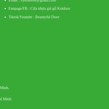
Email : vykotdoor@gmail.com
Fanpage/FB :
Cửa nhựa giả gỗ Kotdoor
Tiktok/Youtube :
Beautyful Door
 Minh.
í Minh.