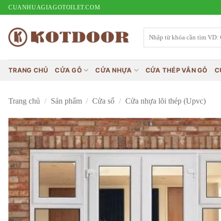
Bỏ
CUANHUAGIAGOTOILET.COM
qua
nội
Tìm
kiếm:
dung
TRANG CHỦ
CỬA GỖ
CỬA NHỰA
CỬA THÉP VÂN GỖ
C
Trang chủ
/
Sản phẩm
/
Cửa sổ
/
Cửa nhựa lõi thép (Upvc)