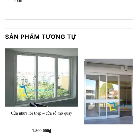
loan
SẢN PHẨM TƯƠNG TỰ
Cửa nhựa lõi thép – cửa sổ mở quay
1.800.000
₫