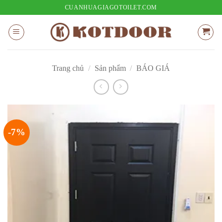
Bỏ
CUANHUAGIAGOTOILET.COM
qua
nội
dung
Trang chủ
/
Sản phẩm
/
BÁO GIÁ
-7%