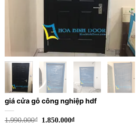
giá cửa gỗ công nghiệp hdf
Giá
Giá
1.990.000
₫
1.850.000
₫
gốc
hiện
là:
tại