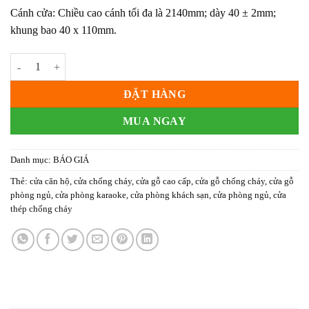
1.990.000₫.
là:
Cánh cửa: Chiều cao cánh tối đa là 2140mm; dày 40 ± 2mm;
1.850.000₫.
khung bao 40 x 110mm.
giá cửa gỗ công nghiệp hdf số lượng
ĐẶT HÀNG
MUA NGAY
Danh mục:
BÁO GIÁ
Thẻ:
cửa căn hộ
,
cửa chống cháy
,
cửa gỗ cao cấp
,
cửa gỗ chống cháy
,
cửa gỗ
phòng ngủ
,
cửa phòng karaoke
,
cửa phòng khách sạn
,
cửa phòng ngủ
,
cửa
thép chống cháy