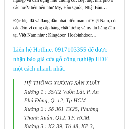
nghiệp và dân dụng như chung cư, Biệt thự, nhà phố ở
các nước tiên tiến như Mỹ, Hàn Quốc, Nhật Bản…
Đặc biệt đã và đang dần phát triển mạnh ở Việt Nam, có
các đơn vị cung cấp hàng chất lượng và uy tín hàng đầu
tại Việt Nam như : Kingdoor, Hoabinhdoor…
Liên hệ Hotline: 0917103355
để được
nhận báo giá cửa gỗ công nghiệp HDF
một cách nhanh nhất.
HỆ THỐNG XƯỞNG SẢN XUẤT
Xưởng 1 :
35/T2 Vườn Lài, P. An
Phú Đông, Q. 12, Tp.HCM
Xưởng 2 :
Số 361 TX25, Phường
Thạnh Xuân, Q12, TP. HCM.
Xưởng 3 :
K2-39, Tổ 48, KP 3,