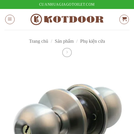
Bỏ
CUANHUAGIAGOTOILET.COM
qua
nội
dung
Trang chủ
/
Sản phẩm
/
Phụ kiện cửa