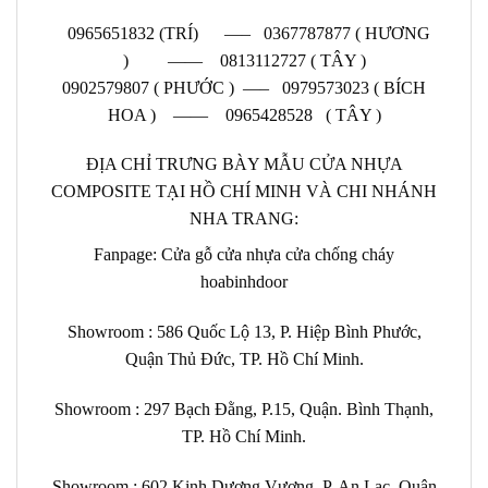
0965651832 (TRÍ) —–
0367787877 ( HƯƠNG
) —— 0813112727 ( TÂY )
0902579807 ( PHƯỚC ) —– 0979573023 ( BÍCH
HOA ) —— 0965428528 ( TÂY )
ĐỊA CHỈ TRƯNG BÀY MẪU CỬA NHỰA
COMPOSITE TẠI HỒ CHÍ MINH VÀ CHI NHÁNH
NHA TRANG:
Fanpage:
Cửa gỗ cửa nhựa cửa chống cháy
hoabinhdoor
Showroom :
586 Quốc Lộ 13, P. Hiệp Bình Phước,
Quận Thủ Đức, TP. Hồ Chí Minh.
Showroom : 297 Bạch Đằng, P.15, Quận. Bình Thạnh,
TP. Hồ Chí Minh.
Showroom :
602
Kinh Dương Vương, P. An Lạc, Quận