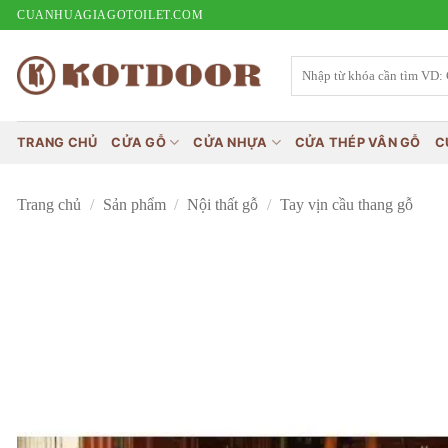
Bỏ
CUANHUAGIAGOTOILET.COM
qua
nội
Tìm
kiếm:
dung
TRANG CHỦ
CỬA GỖ
CỬA NHỰA
CỬA THÉP VÂN GỖ
C
Trang chủ
/
Sản phẩm
/
Nội thất gỗ
/
Tay vịn cầu thang gỗ