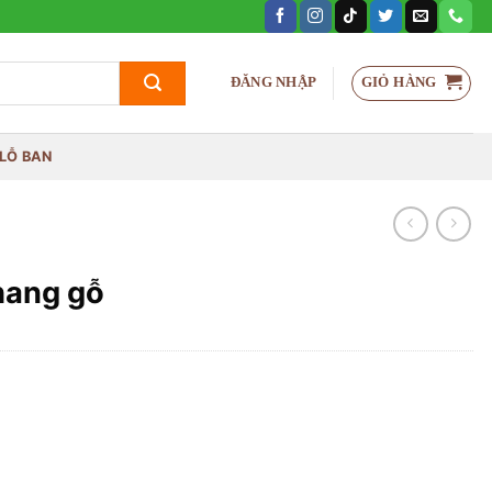
GIỎ HÀNG
ĐĂNG NHẬP
LỖ BAN
thang gỗ