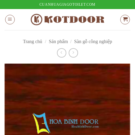
Bỏ
CUANHUAGIAGOTOILET.COM
qua
nội
dung
Trang chủ
/
Sản phẩm
/
Sàn gỗ công nghiệp