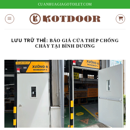
Bỏ
CUANHUAGIAGOTOILET.COM
qua
nội
dung
LƯU TRỮ THẺ:
BÁO GIÁ CỬA THÉP CHỐNG
CHÁY TẠI BÌNH DƯƠNG