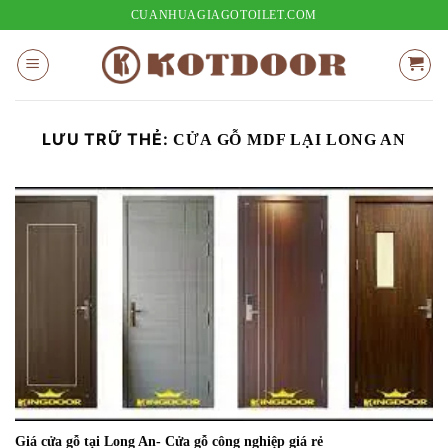
Bỏ
CUANHUAGIAGOTOILET.COM
qua
nội
dung
LƯU TRỮ THẺ:
CỬA GỖ MDF LẠI LONG AN
Giá cửa gỗ tại Long An- Cửa gỗ công nghiệp giá rẻ