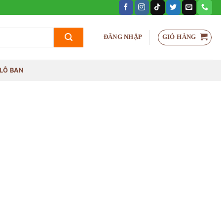
GIỎ HÀNG
ĐĂNG NHẬP
LỖ BAN