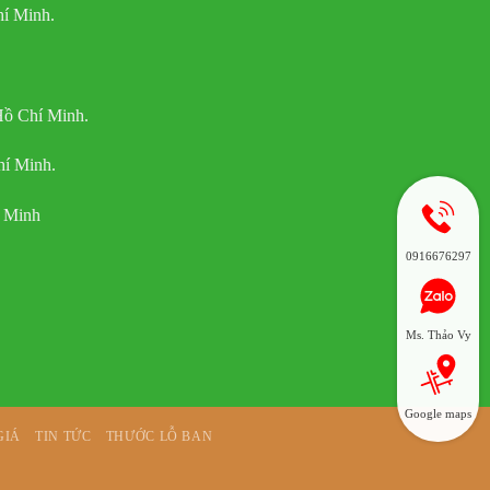
í Minh.
Hồ Chí Minh.
hí Minh.
í Minh
0916676297
Ms. Thảo Vy
Google maps
GIÁ
TIN TỨC
THƯỚC LỖ BAN