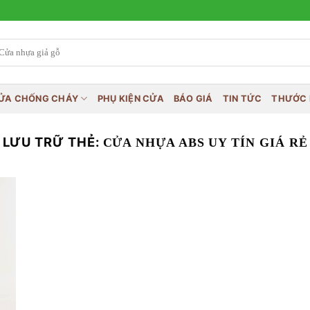
ỬA CHỐNG CHÁY
PHỤ KIỆN CỬA
BÁO GIÁ
TIN TỨC
THƯỚC 
LƯU TRỮ THẺ:
CỬA NHỰA ABS UY TÍN GIÁ RẺ