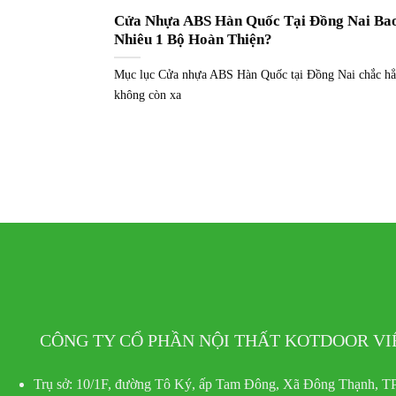
Cửa Nhựa ABS Hàn Quốc Tại Đồng Nai Ba
Nhiêu 1 Bộ Hoàn Thiện?
Mục lục Cửa nhựa ABS Hàn Quốc tại Đồng Nai chắc h
không còn xa
CÔNG TY CỔ PHẦN NỘI THẤT KOTDOOR V
Trụ sở:
10/1F, đường Tô Ký, ấp Tam Đông, Xã Đông Thạnh, TP