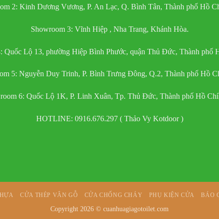
om 2: Kinh Dương Vương, P. An Lạc, Q. Bình Tân, Thành phố Hồ Ch
Showroom 3: Vĩnh Hiệp , Nha Trang, Khánh Hòa.
 Quốc Lộ 13, phường Hiệp Bình Phước, quận Thủ Đức, Thành phố 
m 5: Nguyễn Duy Trinh, P. Bình Trưng Đông, Q.2, Thành phố Hồ C
oom 6: Quốc Lộ 1K, P. Linh Xuân, Tp. Thủ Đức, Thành phố Hồ Ch
HOTLINE: 0916.676.297 ( Thảo Vy Kotdoor )
NHỰA
CỬA THÉP VÂN GỖ
CỬA CHỐNG CHÁY
PHỤ KIỆN CỬA
BÁO 
Copyright 2026 ©
cuanhuagiagotoilet.com