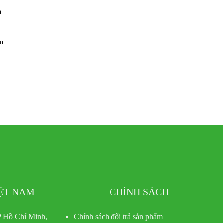
o
ẳn
IỆT NAM
CHÍNH SÁCH
 Hồ Chí Minh,
Chính sách đổi trả sản phẩm