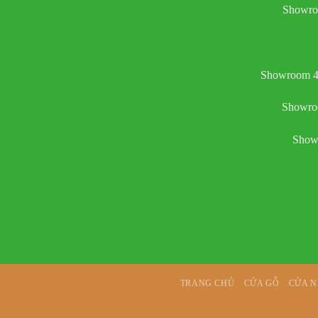
Showro
Showroom 4:
Showroo
Showr
TRANG CHỦ
CỬA GỖ
CỬA 