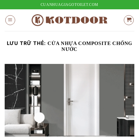
Bỏ
CUANHUAGIAGOTOILET.COM
qua
nội
dung
LƯU TRỮ THẺ:
CỬA NHỰA COMPOSITE CHỐNG
NƯỚC