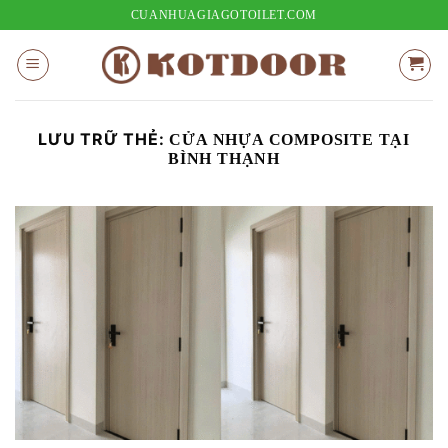
Bỏ
CUANHUAGIAGOTOILET.COM
qua
nội
dung
LƯU TRỮ THẺ:
CỬA NHỰA COMPOSITE TẠI
BÌNH THẠNH