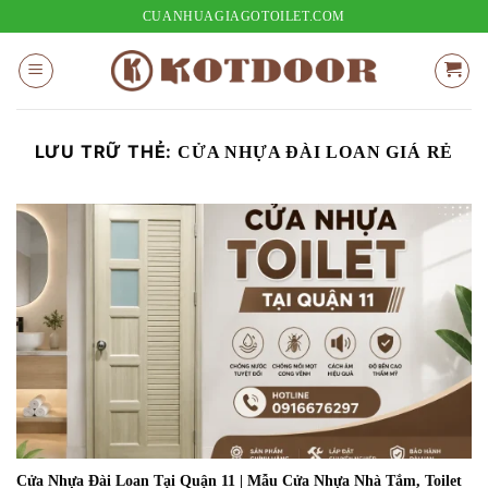
Bỏ
CUANHUAGIAGOTOILET.COM
qua
nội
dung
LƯU TRỮ THẺ:
CỬA NHỰA ĐÀI LOAN GIÁ RẺ
Cửa Nhựa Đài Loan Tại Quận 11 | Mẫu Cửa Nhựa Nhà Tắm, Toilet