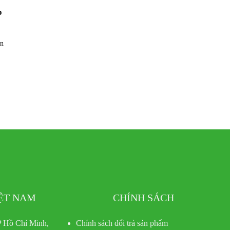
o
ẳn
IỆT NAM
CHÍNH SÁCH
 Hồ Chí Minh,
Chính sách đổi trả sản phẩm