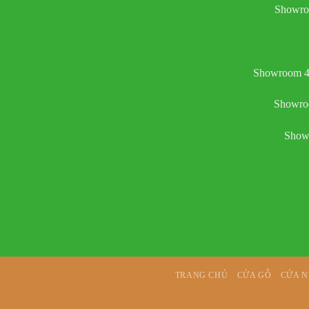
Showro
Showroom 4:
Showroo
Showr
TRANG CHỦ
CỬA GỖ
CỬA 