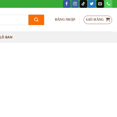
GIỎ HÀNG
ĐĂNG NHẬP
LỖ BAN