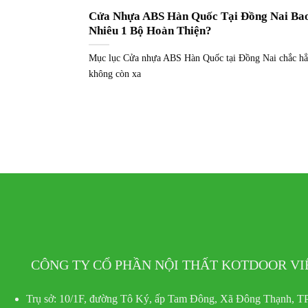
Cửa Nhựa ABS Hàn Quốc Tại Đồng Nai Ba
Nhiêu 1 Bộ Hoàn Thiện?
Mục lục Cửa nhựa ABS Hàn Quốc tại Đồng Nai chắc h
không còn xa
CÔNG TY CỔ PHẦN NỘI THẤT KOTDOOR V
Trụ sở:
10/1F, đường Tô Ký, ấp Tam Đông, Xã Đông Thạnh, TP