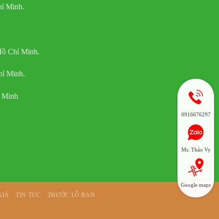
í Minh.
Hồ Chí Minh.
hí Minh.
í Minh
0916676297
Ms. Thảo Vy
Google maps
GIÁ
TIN TỨC
THƯỚC LỖ BAN