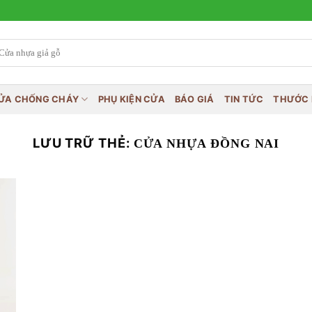
ỬA CHỐNG CHÁY
PHỤ KIỆN CỬA
BÁO GIÁ
TIN TỨC
THƯỚC 
LƯU TRỮ THẺ:
CỬA NHỰA ĐỒNG NAI