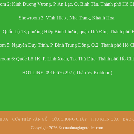
om 2: Kinh Dương Vương, P. An Lạc, Q. Bình Tân, Thành phố Hồ Ch
Showroom 3: Vĩnh Hiệp , Nha Trang, Khánh Hòa.
 Quốc Lộ 13, phường Hiệp Bình Phước, quận Thủ Đức, Thành phố 
m 5: Nguyễn Duy Trinh, P. Bình Trưng Đông, Q.2, Thành phố Hồ C
oom 6: Quốc Lộ 1K, P. Linh Xuân, Tp. Thủ Đức, Thành phố Hồ Ch
HOTLINE: 0916.676.297 ( Thảo Vy Kotdoor )
NHỰA
CỬA THÉP VÂN GỖ
CỬA CHỐNG CHÁY
PHỤ KIỆN CỬA
BÁO 
Copyright 2026 ©
cuanhuagiagotoilet.com