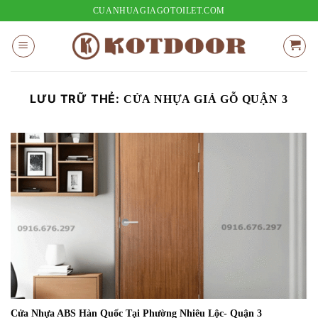
Bỏ
CUANHUAGIAGOTOILET.COM
qua
nội
dung
LƯU TRỮ THẺ:
CỬA NHỰA GIẢ GỖ QUẬN 3
Cửa Nhựa ABS Hàn Quốc Tại Phường Nhiêu Lộc- Quận 3