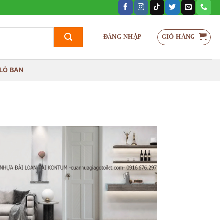
GIỎ HÀNG
ĐĂNG NHẬP
LỖ BAN