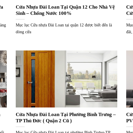
ửa
Cửa Nhựa Đài Loan Tại Quận 12 Cho Nhà Vệ
Cử
Sinh – Chống Nước 100%
Cử
hàng
Mục lục Cửa nhựa Đài Loan tại quận 12 được biết đến là
Mục
dòng cửa
đãi,
á
Cửa Nhựa Đài Loan Tại Phường Bình Trưng –
Cử
TP Thủ Đức ( Quận 2 Cũ )
PV
bối
Mục lục Cửa nhựa Đài Loan tại phường Bình Trưng-TP
Mục