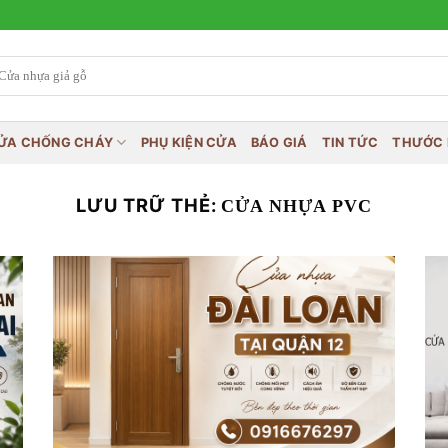
ỬA CHỐNG CHÁY
PHỤ KIỆN CỬA
BÁO GIÁ
TIN TỨC
THƯỚC 
LƯU TRỮ THẺ:
CỬA NHỰA PVC