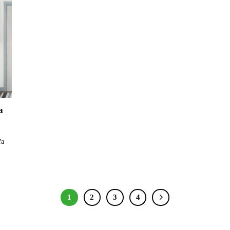
a
ửa
1
2
3
4