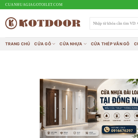
Bỏ
CUANHUAGIAGOTOILET.COM
qua
nội
Tìm
kiếm:
dung
TRANG CHỦ
CỬA GỖ
CỬA NHỰA
CỬA THÉP VÂN GỖ
C