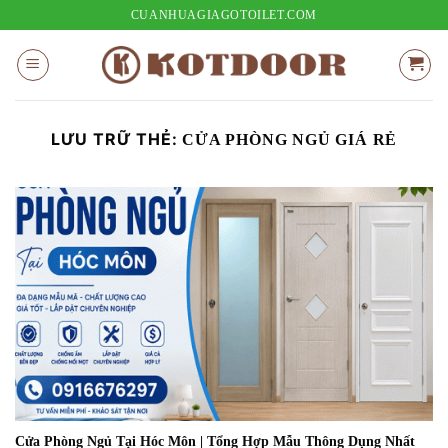
Bỏ
CUANHUAGIAGOTOILET.COM
qua
nội
dung
LƯU TRỮ THẺ:
CỬA PHÒNG NGỦ GIÁ RẺ
Cửa Phòng Ngủ Tại Hóc Môn | Tổng Hợp Mẫu Thông Dụng Nhất