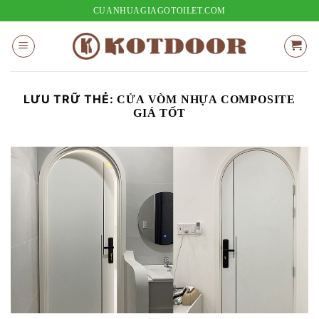
Bỏ
CUANHUAGIAGOTOILET.COM
qua
nội
dung
LƯU TRỮ THẺ:
CỬA VÒM NHỰA COMPOSITE
GIÁ TỐT