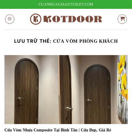
Bỏ
CUANHUAGIAGOTOILET.COM
qua
nội
dung
LƯU TRỮ THẺ:
CỬA VÒM PHÒNG KHÁCH
Cửa Vòm Nhựa Composite Tại Bình Tân | Cửa Đẹp, Giá Rẻ