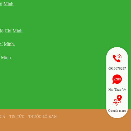
í Minh.
Hồ Chí Minh.
hí Minh.
í Minh
0916676297
Ms. Thảo Vy
Google maps
GIÁ
TIN TỨC
THƯỚC LỖ BAN