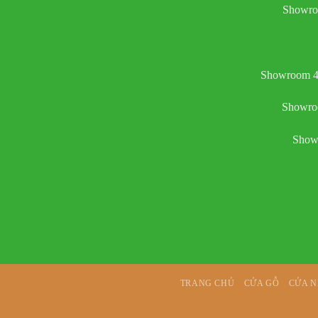
Showro
Showroom 4:
Showroo
Showr
TRANG CHỦ
CỬA GỖ
CỬA 