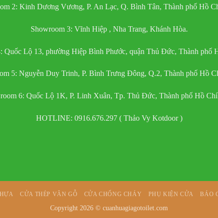
om 2: Kinh Dương Vương, P. An Lạc, Q. Bình Tân, Thành phố Hồ Ch
Showroom 3: Vĩnh Hiệp , Nha Trang, Khánh Hòa.
 Quốc Lộ 13, phường Hiệp Bình Phước, quận Thủ Đức, Thành phố 
m 5: Nguyễn Duy Trinh, P. Bình Trưng Đông, Q.2, Thành phố Hồ C
oom 6: Quốc Lộ 1K, P. Linh Xuân, Tp. Thủ Đức, Thành phố Hồ Ch
HOTLINE: 0916.676.297 ( Thảo Vy Kotdoor )
NHỰA
CỬA THÉP VÂN GỖ
CỬA CHỐNG CHÁY
PHỤ KIỆN CỬA
BÁO 
Copyright 2026 ©
cuanhuagiagotoilet.com