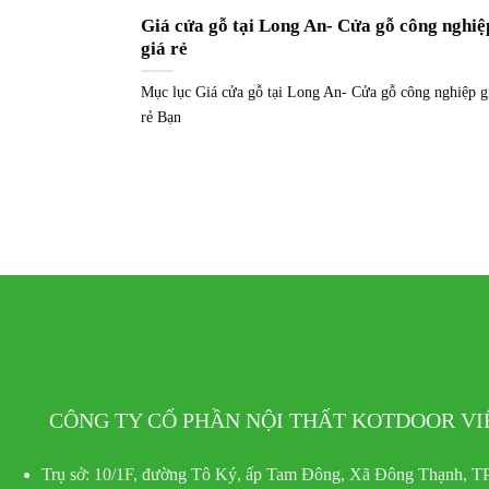
Giá cửa gỗ tại Long An- Cửa gỗ công nghiệ
giá rẻ
Mục lục Giá cửa gỗ tại Long An- Cửa gỗ công nghiệp g
rẻ Bạn
CÔNG TY CỔ PHẦN NỘI THẤT KOTDOOR V
Trụ sở:
10/1F, đường Tô Ký, ấp Tam Đông, Xã Đông Thạnh, TP