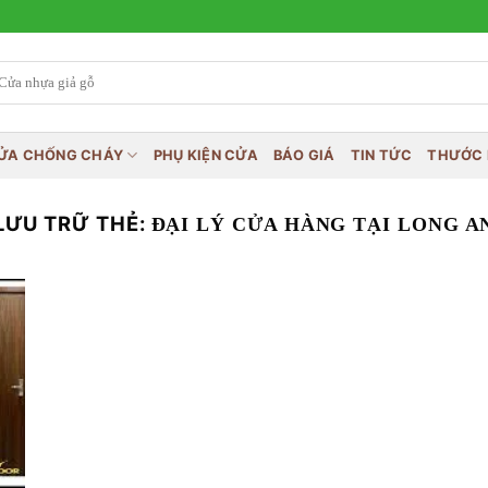
ỬA CHỐNG CHÁY
PHỤ KIỆN CỬA
BÁO GIÁ
TIN TỨC
THƯỚC 
LƯU TRỮ THẺ:
ĐẠI LÝ CỬA HÀNG TẠI LONG A