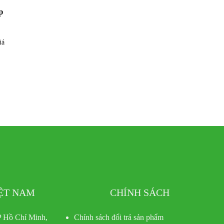
p
iá
IỆT NAM
CHÍNH SÁCH
 Hồ Chí Minh,
Chính sách đổi trả sản phẩm