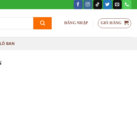
GIỎ HÀNG
ĐĂNG NHẬP
LỖ BAN
N