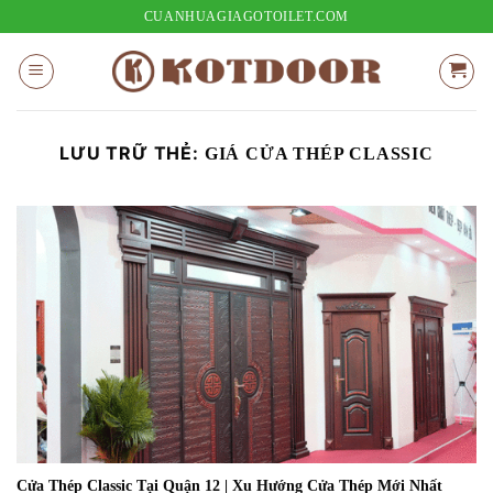
Bỏ
CUANHUAGIAGOTOILET.COM
qua
nội
dung
LƯU TRỮ THẺ:
GIÁ CỬA THÉP CLASSIC
Cửa Thép Classic Tại Quận 12 | Xu Hướng Cửa Thép Mới Nhất