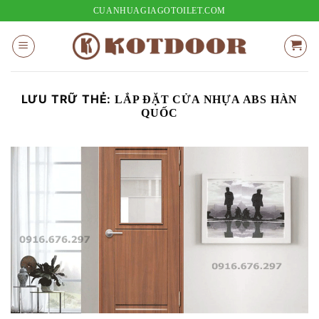
Bỏ
CUANHUAGIAGOTOILET.COM
qua
nội
dung
LƯU TRỮ THẺ:
LẮP ĐẶT CỬA NHỰA ABS HÀN
QUỐC