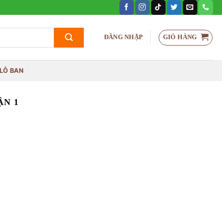
GIỎ HÀNG
ĐĂNG NHẬP
LỖ BAN
ẬN 1