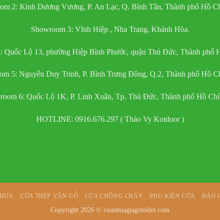
om 2: Kinh Dương Vương, P. An Lạc, Q. Bình Tân, Thành phố Hồ Ch
Showroom 3: Vĩnh Hiệp , Nha Trang, Khánh Hòa.
 Quốc Lộ 13, phường Hiệp Bình Phước, quận Thủ Đức, Thành phố 
m 5: Nguyễn Duy Trinh, P. Bình Trưng Đông, Q.2, Thành phố Hồ C
oom 6: Quốc Lộ 1K, P. Linh Xuân, Tp. Thủ Đức, Thành phố Hồ Ch
HOTLINE: 0916.676.297 ( Thảo Vy Kotdoor )
NHỰA
CỬA THÉP VÂN GỖ
CỬA CHỐNG CHÁY
PHỤ KIỆN CỬA
BÁO 
Copyright 2026 ©
cuanhuagiagotoilet.com