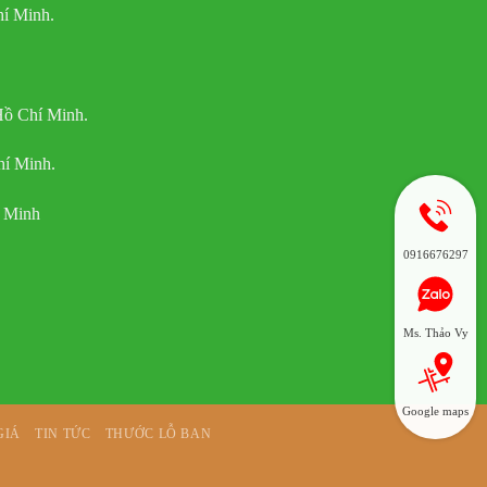
í Minh.
Hồ Chí Minh.
hí Minh.
í Minh
0916676297
Ms. Thảo Vy
Google maps
GIÁ
TIN TỨC
THƯỚC LỖ BAN