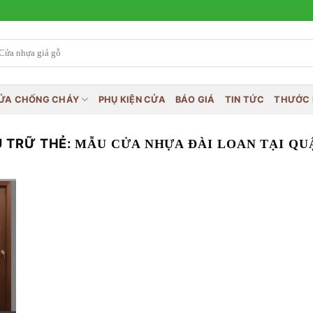
ỬA CHỐNG CHÁY
PHỤ KIỆN CỬA
BÁO GIÁ
TIN TỨC
THƯỚC 
 TRỮ THẺ:
MẪU CỬA NHỰA ĐÀI LOAN TẠI QU