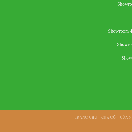
Showro
Showroom 4:
Showroo
Showr
TRANG CHỦ
CỬA GỖ
CỬA 