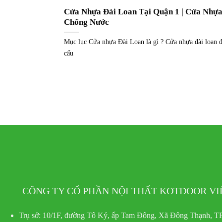
Cửa Nhựa Đài Loan Tại Quận 1 | Cửa Nhự
Chống Nước
Mục lục Cửa nhựa Đài Loan là gì ? Cửa nhựa đài loan 
cấu
CÔNG TY CỔ PHẦN NỘI THẤT KOTDOOR V
Trụ sở:
10/1F, đường Tô Ký, ấp Tam Đông, Xã Đông Thạnh, TP