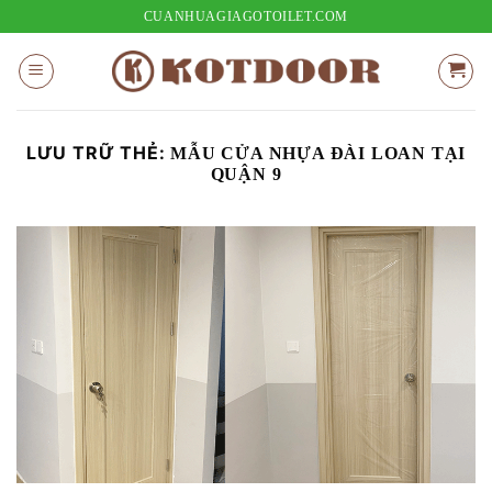
Bỏ
CUANHUAGIAGOTOILET.COM
qua
nội
dung
LƯU TRỮ THẺ:
MẪU CỬA NHỰA ĐÀI LOAN TẠI
QUẬN 9