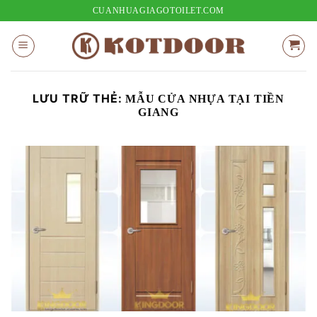
Bỏ
CUANHUAGIAGOTOILET.COM
qua
nội
dung
LƯU TRỮ THẺ:
MẪU CỬA NHỰA TẠI TIỀN
GIANG