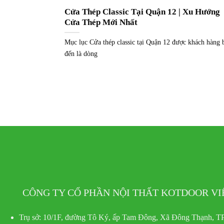
Cửa Thép Classic Tại Quận 12 | Xu Hướng
Cửa Thép Mới Nhất
Mục lục Cửa thép classic tại Quận 12 được khách hàng b
đến là dòng
CÔNG TY CỔ PHẦN NỘI THẤT KOTDOOR V
Trụ sở:
10/1F, đường Tô Ký, ấp Tam Đông, Xã Đông Thạnh, TP