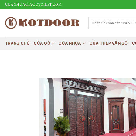
Bỏ
CUANHUAGIAGOTOILET.COM
qua
nội
Tìm
kiếm:
dung
TRANG CHỦ
CỬA GỖ
CỬA NHỰA
CỬA THÉP VÂN GỖ
C