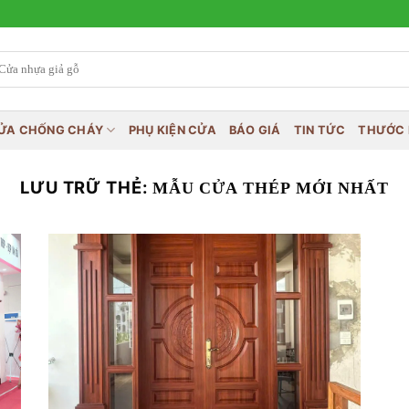
ỬA CHỐNG CHÁY
PHỤ KIỆN CỬA
BÁO GIÁ
TIN TỨC
THƯỚC 
LƯU TRỮ THẺ:
MẪU CỬA THÉP MỚI NHẤT