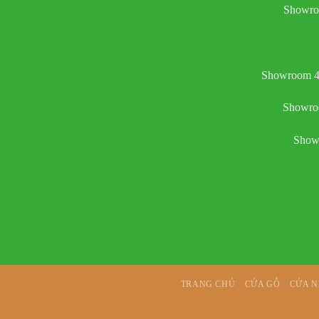
Showro
Showroom 4:
Showroo
Showr
TRANG CHỦ
CỬA GỖ
CỬA 