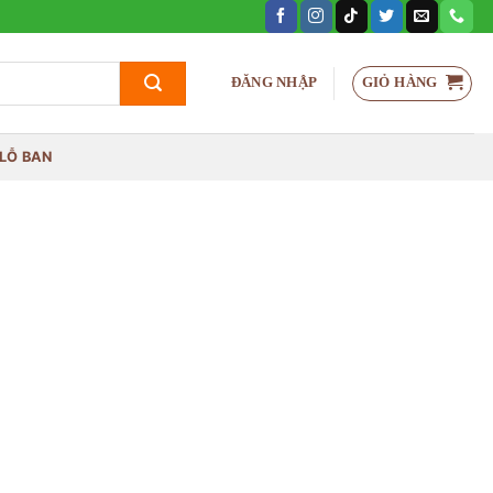
GIỎ HÀNG
ĐĂNG NHẬP
LỖ BAN