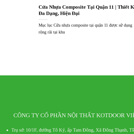
Cửa Nhựa Composite Tại Quận 11 | Thiết 
Đa Dạng, Hiện Đại
Mục lục Cửa nhựa composite tại quận 11 được sử dụng
rộng rãi tại khu
CÔNG TY CỔ PHẦN NỘI THẤT KOTDOOR V
Trụ sở:
10/1F, đường Tô Ký, ấp Tam Đông, Xã Đông Thạnh, TP