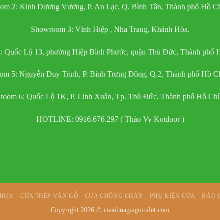
om 2: Kinh Dương Vương, P. An Lạc, Q. Bình Tân, Thành phố Hồ Ch
Showroom 3: Vĩnh Hiệp , Nha Trang, Khánh Hòa.
 Quốc Lộ 13, phường Hiệp Bình Phước, quận Thủ Đức, Thành phố 
m 5: Nguyễn Duy Trinh, P. Bình Trưng Đông, Q.2, Thành phố Hồ C
oom 6: Quốc Lộ 1K, P. Linh Xuân, Tp. Thủ Đức, Thành phố Hồ Ch
HOTLINE: 0916.676.297 ( Thảo Vy Kotdoor )
NHỰA
CỬA THÉP VÂN GỖ
CỬA CHỐNG CHÁY
PHỤ KIỆN CỬA
BÁO 
Copyright 2026 ©
cuanhuagiagotoilet.com