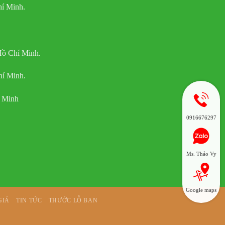
í Minh.
Hồ Chí Minh.
hí Minh.
í Minh
0916676297
Ms. Thảo Vy
Google maps
GIÁ
TIN TỨC
THƯỚC LỖ BAN