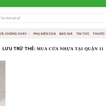
ỬA CHỐNG CHÁY
PHỤ KIỆN CỬA
BÁO GIÁ
TIN TỨC
THƯỚC 
LƯU TRỮ THẺ:
MUA CỬA NHỰA TẠI QUẬN 11