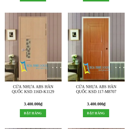
CỬA NHỰA ABS HÀN
CỬA NHỰA ABS HÀN
QUỐC KSD.116D-K1129
QUỐC KSD.117-M8707
3.400.000
₫
3.400.000
₫
ĐẶT HÀNG
ĐẶT HÀNG