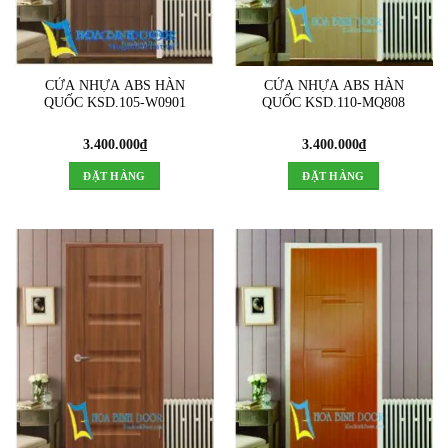
CỬA NHỰA ABS HÀN
CỬA NHỰA ABS HÀN
QUỐC KSD.105-W0901
QUỐC KSD.110-MQ808
3.400.000
₫
3.400.000
₫
ĐẶT HÀNG
ĐẶT HÀNG