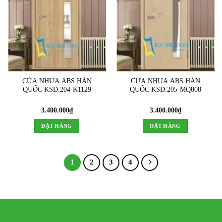
CỬA NHỰA ABS HÀN
CỬA NHỰA ABS HÀN
QUỐC KSD.204-K1129
QUỐC KSD.205-MQ808
3.400.000
₫
3.400.000
₫
ĐẶT HÀNG
ĐẶT HÀNG
1
2
3
4