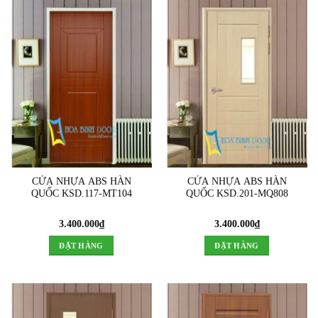
CỬA NHỰA ABS HÀN
CỬA NHỰA ABS HÀN
QUỐC KSD.117-MT104
QUỐC KSD.201-MQ808
3.400.000
₫
3.400.000
₫
ĐẶT HÀNG
ĐẶT HÀNG