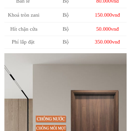
Bản lề
Bộ
80.000vnđ
Khoá tròn zani
Bộ
150.000vnđ
Hít chặn cửa
Bộ
50.000vnđ
Phí lắp đặt
Bộ
350.000vnđ