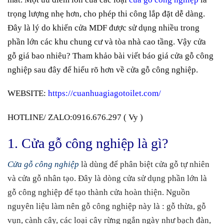
2.2.1.1. a) Cấu tạo cửa gỗ công nghiệp MDF
trọng lượng nhẹ hơn, cho phép thi công lắp đặt dễ dàng.
Veneer
Đây là lý do khiến cửa
MDF
được sử dụng nhiều trong
2.2.1.2. b) Ưu điểm cửa gỗ công nghiệp MDF
phần lớn các khu chung cư và tòa nhà cao tầng. Vậy cửa
Veneer
gỗ giá bao nhiêu? Tham khảo bài viết báo giá cửa gỗ công
2.2.1.3. c) Thông số quy cách cửa gỗ công nghiệp
nghiệp sau đây để hiểu rõ hơn về cửa gỗ công nghiệp.
mdf veneer
WEBSITE:
https://cuanhuagiagotoilet.com/
2.2.1.4. d) Báo giá cửa gỗ công nghiệp MDF
Veneer
HOTLINE/ ZALO:0916.676.297 ( Vy )
2.2.2. 2.2 Báo giá cửa gỗ công nghiệp MDF phủ
1. Cửa gỗ công nghiệp là gì?
melamine
2.2.2.1. a) Cấu tạo cửa gỗ công nghiệp MDF phủ
Cửa gỗ công nghiệp
là dùng để phân biệt cửa gỗ tự nhiên
Melamine
và cửa gỗ nhân tạo. Đây là dòng cửa sử dụng phần lớn là
2.2.2.2. b) Ưu điểm cửa gỗ công nghiệp MDF phủ
gỗ công nghiệp để tạo thành cửa hoàn thiện. Nguồn
Melamine
nguyên liệu làm nên gỗ công nghiệp này là : gỗ thừa, gỗ
2.2.2.3. c) Thông số quy cách cửa gỗ công nghiệp
vụn, cành cây, các loại cây rừng ngắn ngày như bạch đàn,