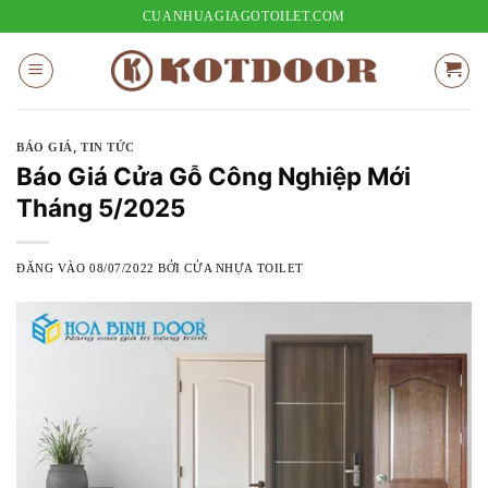
Bỏ
CUANHUAGIAGOTOILET.COM
qua
nội
dung
,
BÁO GIÁ
TIN TỨC
Báo Giá Cửa Gỗ Công Nghiệp Mới
Tháng 5/2025
ĐĂNG VÀO
08/07/2022
BỞI
CỬA NHỰA TOILET