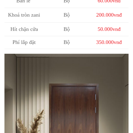
Bản lề
Bộ
60.000vnđ
Khoá tròn zani
Bộ
200.000vnđ
Hít chặn cửa
Bộ
50.000vnđ
Phí lắp đặt
Bộ
350.000vnđ