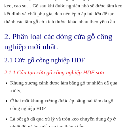
MDF phủ Melamine
keo, cao su… Gỗ sau khi được nghiền nhỏ sẽ được tẩm keo
2.2.2.4. d) Báo giá cửa gỗ công nghiệp MDF phủ
kết dính và chất phụ gia, đen nén ép ở áp lực lớn để tạo
Melamine
thành các tấm gỗ có kích thước khác nhau theo yêu cầu.
2.2.3. 2.3 Báo giá cửa gỗ công nghiệp MDF phủ
2. Phân loại các dòng cửa gỗ công
Laminate
nghiệp mới nhất.
2.2.3.1. b) Ưu điểm cửa gỗ công nghiệp MDF phủ
Laminate
2.1 Cửa gỗ công nghiệp HDF
2.2.3.2. c) Thông số quy cách cửa gỗ công nghiệp
MDF phủ laminate
2.1.1 Cấu tạo cửa gỗ công nghiệp HDF sơn
2.2.3.3. d) Báo giá cửa gỗ công nghiệp MDF phủ
Khung xương cánh được làm bằng gỗ tự nhiên đã qua
Laminate
xử lý,
2.2.4. 2.4 Kích thước phong thuỷ (lỗ ban) cửa gỗ công
Ở hai mặt khung xương được ép bằng hai tấm da gỗ
nghiệp MDF
công nghiệp HDF.
3. III. Báo giá phụ kiện, lắp đặt và phí vận chuyển mới
Là bột gỗ đã qua xử lý và trộn keo chuyên dụng ép ở
nhất 2022
nhiệt độ và áp suất cao tạo thành tấm.