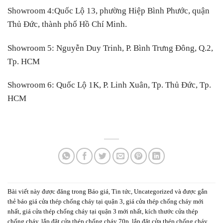
Showroom 4:
Quốc Lộ 13, phường Hiệp Bình Phước, quận
Thủ Đức, thành phố Hồ Chí Minh.
Showroom 5:
Nguyễn Duy Trinh, P. Bình Trưng Đông, Q.2,
Tp. HCM
Showroom 6:
Quốc Lộ 1K, P. Linh Xuân, Tp. Thủ Đức, Tp.
HCM
Bài viết này được đăng trong
Báo giá
,
Tin tức
,
Uncategorized
và được gắn
thẻ
báo giá cửa thép chống cháy tại quận 3
,
giá cửa thép chống cháy mới
nhất
,
giá cửa thép chống cháy tại quận 3 mới nhất
,
kích thước cửa thép
chống cháy
,
lắp đặt cửa thép chống cháy 70p
,
lắp đặt cửa thép chống cháy