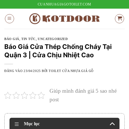
Bỏ
CUANHUAGIAGOTOILET.COM
qua
nội
dung
,
,
BÁO GIÁ
TIN TỨC
UNCATEGORIZED
Báo Giá Cửa Thép Chống Cháy Tại
Quận 3 | Cửa Chịu Nhiệt Cao
ĐĂNG VÀO
23/04/2025
BỞI
TOILET CỬA NHỰA GIẢ GỖ
Giúp mình đánh giá 5 sao nhé
post
Mục lục