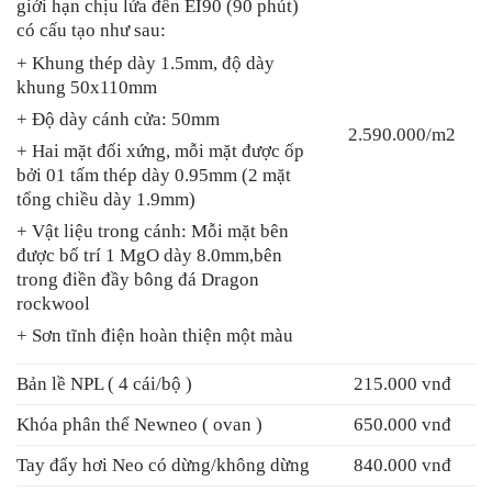
giới hạn chịu lửa đến EI90 (90 phút)
có cấu tạo như sau:
+ Khung thép dày 1.5mm, độ dày
khung 50x110mm
+ Độ dày cánh cửa: 50mm
2.590.000/m2
+ Hai mặt đối xứng, mỗi mặt được ốp
bởi 01 tấm thép dày 0.95mm (2 mặt
tổng chiều dày 1.9mm)
+ Vật liệu trong cánh: Mỗi mặt bên
được bố trí 1 MgO dày 8.0mm,bên
trong điền đầy bông đá Dragon
rockwool
+ Sơn tĩnh điện hoàn thiện một màu
Bản lề NPL ( 4 cái/bộ )
215.000 vnđ
Khóa phân thể Newneo ( ovan )
650.000 vnđ
Tay đẩy hơi Neo có dừng/không dừng
840.000 vnđ