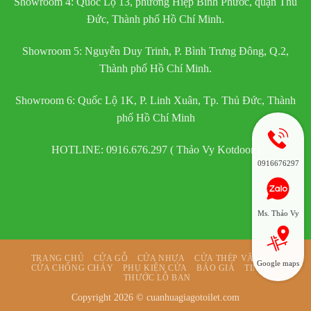
Showroom 4: Quốc Lộ 13, phường Hiệp Bình Phước, quận Thủ
Đức, Thành phố Hồ Chí Minh.
Showroom 5: Nguyễn Duy Trinh, P. Bình Trưng Đông, Q.2,
Thành phố Hồ Chí Minh.
Showroom 6: Quốc Lộ 1K, P. Linh Xuân, Tp. Thủ Đức, Thành
phố Hồ Chí Minh
HOTLINE: 0916.676.297 ( Thảo Vy Kotdoor )
0916676297
Ms. Thảo Vy
TRANG CHỦ
CỬA GỖ
CỬA NHỰA
CỬA THÉP VÂN GỖ
Google maps
CỬA CHỐNG CHÁY
PHỤ KIỆN CỬA
BÁO GIÁ
TIN TỨC
THƯỚC LỖ BAN
Copyright 2026 ©
cuanhuagiagotoilet.com