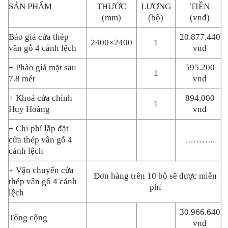
SẢN PHẨM
THƯỚC
LƯỢNG
TIỀN
(mm)
(bộ)
(vnđ)
Báo giá cửa thép
20.877.440
2400×2400
1
vân gỗ 4 cánh lệch
vnd
+ Phào giả mặt sau
595.200
1
7.8 mét
vnd
+ Khoá cửa chính
894.000
1
Huy Hoàng
vnd
+ Chi phí lắp đặt
cửa thép vân gỗ 4
………..
cánh lệch
+ Vận chuyển
cửa
Đơn hàng trên 10 bộ sẽ được miễn
thép vân gỗ
4 cánh
phí
lệch
30.966.640
Tổng cộng
vnd