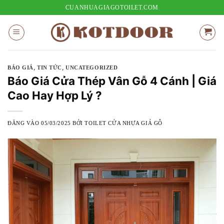
Bỏ
CUANHUAGIAGOTOILET.COM
qua
nội
dung
,
,
BÁO GIÁ
TIN TỨC
UNCATEGORIZED
Báo Giá Cửa Thép Vân Gỗ 4 Cánh | Giá
Cao Hay Hợp Lý ?
ĐĂNG VÀO
05/03/2025
BỞI
TOILET CỬA NHỰA GIẢ GỖ