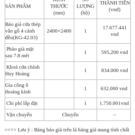
THÀNH TIỀN
SẢN PHẨM
THƯỚC
LƯỢNG
(vnđ)
(mm)
(bộ)
Báo giá cửa thép
17.677.441
vân gỗ 4 cánh
2400×2400
1
vnd
đều
(KG-42.03)
Phào giả mặt
1
595,200 vnd
sau 7.8 mét
Khoá cửa chính
1
834.000 vnd
Huy Hoàng
Gia công ô
1
632.000 vnd
thoáng kính
Chi phí lắp đặt
1
1.750.001vnd
Vận chuyển
Chuyến
–
==>> Lưu ý : Bảng báo giá trên là bảng giá mang tính chất