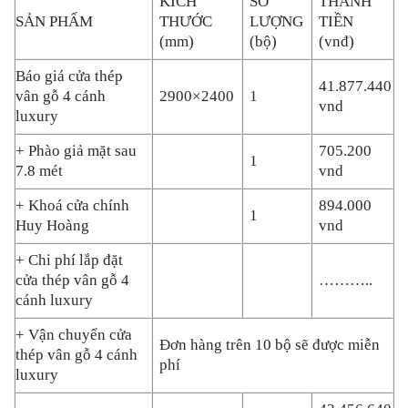
KÍCH
SỐ
THÀNH
SẢN PHẨM
THƯỚC
LƯỢNG
TIỀN
(mm)
(bộ)
(vnđ)
Báo giá cửa thép
41.877.440
vân gỗ 4 cánh
2900×2400
1
vnd
luxury
+ Phào giả mặt sau
705.200
1
7.8 mét
vnd
+ Khoá cửa chính
894.000
1
Huy Hoàng
vnd
+ Chi phí lắp đặt
cửa thép vân gỗ 4
………..
cánh luxury
+ Vận chuyển cửa
Đơn hàng trên 10 bộ sẽ được miễn
thép vân gỗ 4 cánh
phí
luxury