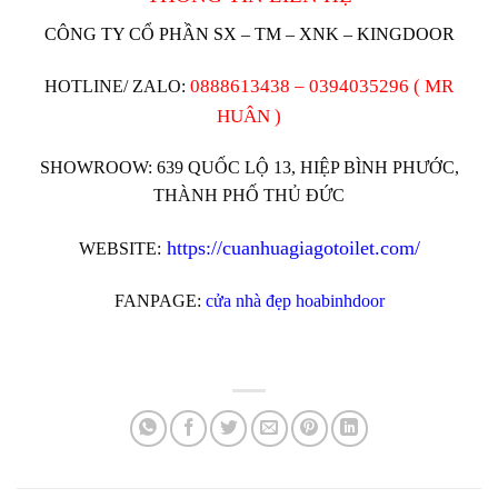
CÔNG TY CỔ PHẦN SX – TM – XNK – KINGDOOR
0888613438 – 0394035296 ( MR
HOTLINE/ ZALO:
HUÂN )
SHOWROOW: 639 QUỐC LỘ 13, HIỆP BÌNH PHƯỚC,
THÀNH PHỐ THỦ ĐỨC
https://cuanhuagiagotoilet.com/
WEBSITE:
FANPAGE:
cửa nhà đẹp hoabinhdoor