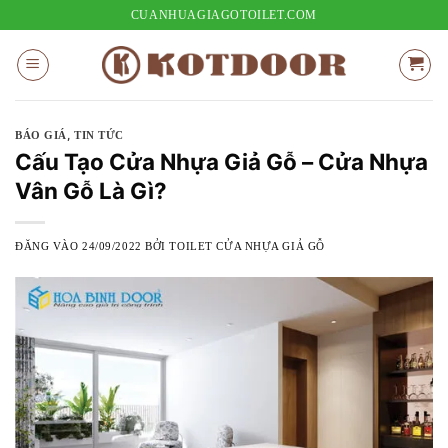
Bỏ
CUANHUAGIAGOTOILET.COM
qua
nội
dung
,
BÁO GIÁ
TIN TỨC
Cấu Tạo Cửa Nhựa Giả Gỗ – Cửa Nhựa
Vân Gỗ Là Gì?
ĐĂNG VÀO
24/09/2022
BỞI
TOILET CỬA NHỰA GIẢ GỖ