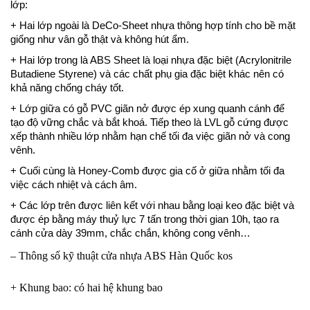
lớp:
+ Hai lớp ngoài là DeCo-Sheet nhựa thông hợp tính cho bề mặt
giống như vân gỗ thật và không hút ẩm.
+ Hai lớp trong là ABS Sheet là loại nhựa đặc biệt (Acrylonitrile
Butadiene Styrene) và các chất phụ gia đặc biệt khác nên có
khả năng chống cháy tốt.
+ Lớp giữa có gỗ PVC giãn nở được ép xung quanh cánh để
tạo độ vững chắc và bắt khoá. Tiếp theo là LVL gỗ cứng được
xếp thành nhiều lớp nhằm hạn chế tối đa việc giãn nở và cong
vênh.
+ Cuối cùng là Honey-Comb được gia cố ở giữa nhằm tối đa
việc cách nhiệt và cách âm.
+ Các lớp trên được liên kết với nhau bằng loại keo đặc biệt và
được ép bằng máy thuỷ lực 7 tấn trong thời gian 10h, tạo ra
cánh cửa dày 39mm, chắc chắn, không cong vênh…
– Thông số kỹ thuật cửa nhựa ABS Hàn Quốc kos
+ Khung bao: có hai hệ khung bao