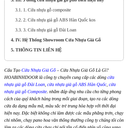
3.1. 1. Cửa nhựa gỗ composite
3.2. 2. Cửa nhựa giả gỗ ABS Hàn Quốc kos
3.3. 3. Cửa nhựa giả gỗ Đài Loan
4. IV. Hệ Thống Showroom Cửa Nhựa Giả Gỗ
5. THÔNG TIN LIÊN HỆ
Cấu Tạo
Cửa Nhựa Giả Gỗ
– Cửa Nhựa Giả Gỗ Là Gì?
HOABINHDOOR là công ty chuyên cung cấp các dòng
cửa
nhựa giả gỗ Đài Loan
,
cửa nhựa giả gỗ ABS Hàn Quốc
,
cửa
nhựa giả gỗ Composite
. nhằm đáp ứng nhu cầu cho từng phong
cách của quý khách hàng trong mỗi giai đoạn, tạo ra các dòng
cửa đa dạng mẫu mã, màu sắc trẻ trung hòa hợp với thời đại
hiện nay. Đặc biệt không chỉ làm được các mẫu phẳng trơn, chạy
chỉ nhôm, chạy pano hoa văn thông thường công ty chúng tôi còn
làm ra các dòng cửa chạy chỉ nổi tân cổ điển nhìn vô cùng sang