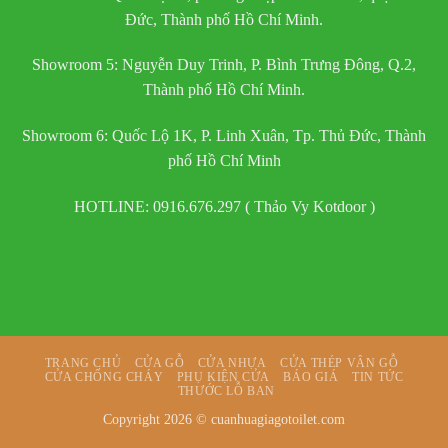
Đức, Thành phố Hồ Chí Minh.
Showroom 5: Nguyễn Duy Trinh, P. Bình Trưng Đông, Q.2,
Thành phố Hồ Chí Minh.
Showroom 6: Quốc Lộ 1K, P. Linh Xuân, Tp. Thủ Đức, Thành
phố Hồ Chí Minh
HOTLINE: 0916.676.297 ( Thảo Vy Kotdoor )
TRANG CHỦ
CỬA GỖ
CỬA NHỰA
CỬA THÉP VÂN GỖ
CỬA CHỐNG CHÁY
PHỤ KIỆN CỬA
BÁO GIÁ
TIN TỨC
THƯỚC LỖ BAN
Copyright 2026 ©
cuanhuagiagotoilet.com