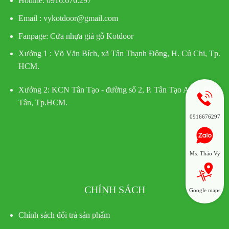
Hotline
: 0916.676.297
Email : vykotdoor@gmail.com
Fanpage: Cửa nhựa giả gỗ Kotdoor
Xưởng 1 :
Võ Văn Bích, xã Tân Thạnh Đông, H. Củ Chi, Tp.
HCM.
Xưởng 2:
KCN Tân Tạo - đường số 2, P. Tân Tạo A, Q. Bình
Tân, Tp.HCM.
0916676297
Ms. Thảo Vy
CHÍNH SÁCH
Google maps
Chính sách đổi trả sản phẩm