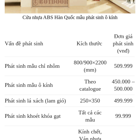
Cửa nhựa ABS Hàn Quốc mẫu phát sinh ô kính
Đơn giá
Vấn đề phát sinh
Kích thước
phát sinh
(vnđ)
800/900×2200
Phát sinh mẫu chỉ nhôm
509.999
(mm)
Theo
450.000 –
Phát sinh mẫu ô kính
catalogue
500.000
Phát sinh lá xách (lam gió)
250×350
499.999
Tất cả các
Phát sinh khoét khóa gạt
99.999
mẫu
Kính chết,
Ván nhựa