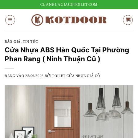
Bỏ
CUANHUAGIAGOTOILET.COM
qua
nội
dung
,
BÁO GIÁ
TIN TỨC
Cửa Nhựa ABS Hàn Quốc Tại Phường
Phan Rang ( Ninh Thuận Cũ )
ĐĂNG VÀO
25/06/2026
BỞI
TOILET CỬA NHỰA GIẢ GỖ