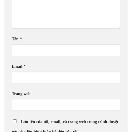
Tên
*
Email
*
Trang web
Lưu tên của tôi, email, và trang web trong trình duyệt
này cho lần bình luận kế tiếp của tôi.