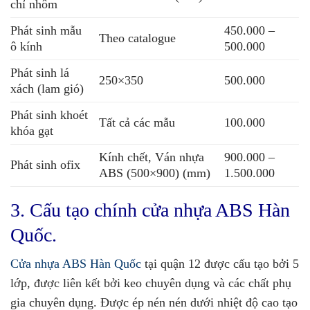
chỉ nhôm
Phát sinh mẫu
450.000 –
Theo catalogue
ô kính
500.000
Phát sinh lá
250×350
500.000
xách (lam gió)
Phát sinh khoét
Tất cả các mẫu
100.000
khóa gạt
Kính chết, Ván nhựa
900.000 –
Phát sinh ofix
ABS (500×900) (mm)
1.500.000
3. Cấu tạo chính cửa nhựa ABS Hàn
Quốc.
Cửa nhựa ABS Hàn Quốc
tại quận 12 được cấu tạo bởi 5
lớp, được liên kết bởi keo chuyên dụng và các chất phụ
gia chuyên dụng. Được ép nén nén dưới nhiệt độ cao tạo