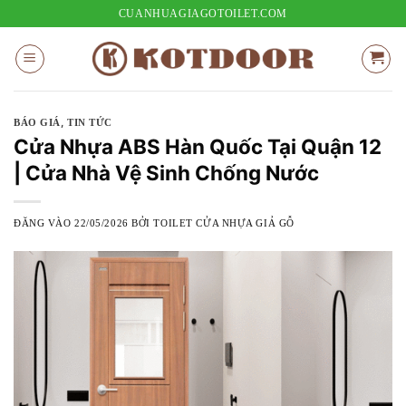
Bỏ
CUANHUAGIAGOTOILET.COM
qua
nội
dung
,
BÁO GIÁ
TIN TỨC
Cửa Nhựa ABS Hàn Quốc Tại Quận 12
| Cửa Nhà Vệ Sinh Chống Nước
ĐĂNG VÀO
22/05/2026
BỞI
TOILET CỬA NHỰA GIẢ GỖ