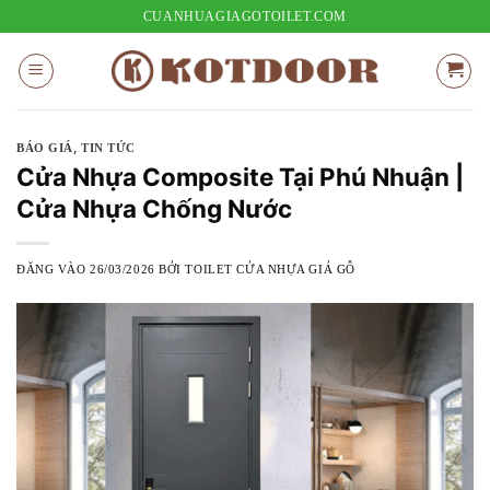
Bỏ
CUANHUAGIAGOTOILET.COM
qua
nội
dung
,
BÁO GIÁ
TIN TỨC
Cửa Nhựa Composite Tại Phú Nhuận |
Cửa Nhựa Chống Nước
ĐĂNG VÀO
26/03/2026
BỞI
TOILET CỬA NHỰA GIẢ GỖ