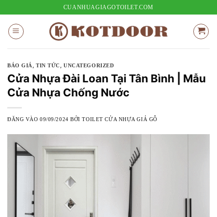
Bỏ
CUANHUAGIAGOTOILET.COM
qua
nội
dung
,
,
BÁO GIÁ
TIN TỨC
UNCATEGORIZED
Cửa Nhựa Đài Loan Tại Tân Bình | Mẫu
Cửa Nhựa Chống Nước
ĐĂNG VÀO
09/09/2024
BỞI
TOILET CỬA NHỰA GIẢ GỖ