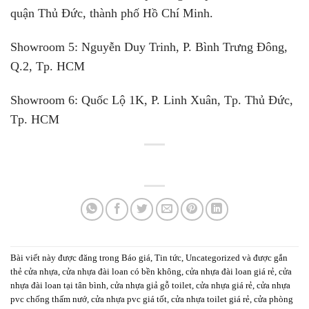
quận Thủ Đức, thành phố Hồ Chí Minh.
Showroom 5:
Nguyễn Duy Trinh, P. Bình Trưng Đông,
Q.2, Tp. HCM
Showroom 6:
Quốc Lộ 1K, P. Linh Xuân, Tp. Thủ Đức,
Tp. HCM
Bài viết này được đăng trong
Báo giá
,
Tin tức
,
Uncategorized
và được gắn
thẻ
cửa nhựa
,
cửa nhựa đài loan có bền không
,
cửa nhựa đài loan giá rẻ
,
cửa
nhựa đài loan tại tân bình
,
cửa nhựa giả gỗ toilet
,
cửa nhựa giá rẻ
,
cửa nhựa
pvc chống thấm nướ
,
cửa nhựa pvc giá tốt
,
cửa nhựa toilet giá rẻ
,
cửa phòng