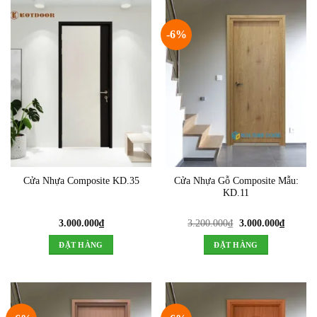
-6%
Cửa Nhựa Composite KD.35
Cửa Nhựa Gỗ Composite Mẫu:
KD.11
Giá
Giá
3.000.000
₫
3.200.000
₫
3.000.000
₫
gốc
hiện
là:
tại
ĐẶT HÀNG
ĐẶT HÀNG
3.200.000₫.
là:
3.000.0