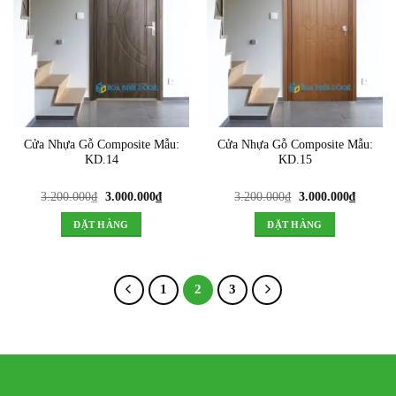
Cửa Nhựa Gỗ Composite Mẫu:
Cửa Nhựa Gỗ Composite Mẫu:
KD.14
KD.15
Giá
Giá
Giá
Giá
3.200.000
₫
3.000.000
₫
3.200.000
₫
3.000.000
₫
gốc
hiện
gốc
hiện
là:
tại
là:
tại
ĐẶT HÀNG
ĐẶT HÀNG
3.200.000₫.
là:
3.200.000₫.
là:
3.000.000₫.
3.000.0
1
2
3