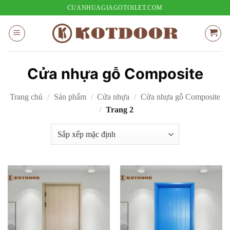
Bỏ
CUANHUAGIAGOTOILET.COM
qua
nội
dung
Cửa nhựa gỗ Composite
Trang chủ
/
Sản phẩm
/
Cửa nhựa
/
Cửa nhựa gỗ Composite
/
Trang 2