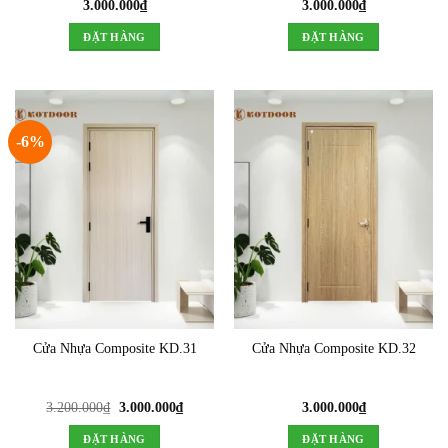
3.000.000
₫
3.000.000
₫
ĐẶT HÀNG
ĐẶT HÀNG
-6%
Cửa Nhựa Composite KD.31
Cửa Nhựa Composite KD.32
Giá
Giá
3.200.000
₫
3.000.000
₫
3.000.000
₫
gốc
hiện
là:
tại
ĐẶT HÀNG
ĐẶT HÀNG
3.200.000₫.
là: