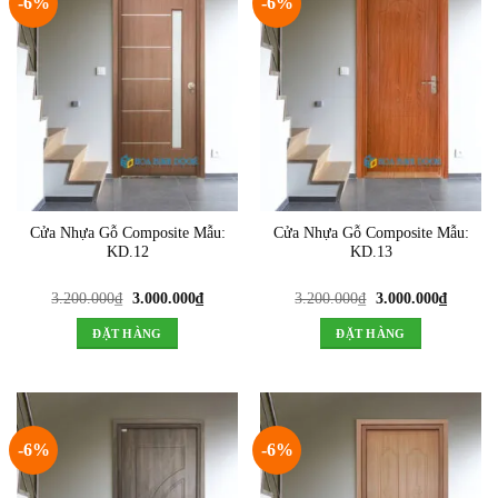
-6%
-6%
Cửa Nhựa Gỗ Composite Mẫu:
Cửa Nhựa Gỗ Composite Mẫu:
KD.12
KD.13
Giá
Giá
Giá
Giá
3.200.000
₫
3.000.000
₫
3.200.000
₫
3.000.000
₫
gốc
hiện
gốc
hiện
là:
tại
là:
tại
ĐẶT HÀNG
ĐẶT HÀNG
3.200.000₫.
là:
3.200.000₫.
là:
3.000.000₫.
3.000.0
-6%
-6%