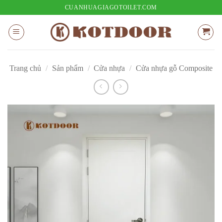
Bỏ
CUANHUAGIAGOTOILET.COM
qua
nội
dung
Trang chủ
/
Sản phẩm
/
Cửa nhựa
/
Cửa nhựa gỗ Composite