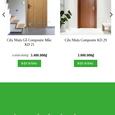
Cửa Nhựa Gỗ Composite Mẫu:
Cửa Nhựa Composite KD.29
KD.21
Giá
Giá
3.600.000
₫
3.400.000
₫
3.000.000
₫
gốc
hiện
là:
tại
ĐẶT HÀNG
ĐẶT HÀNG
3.600.000₫.
là:
3.400.000₫.