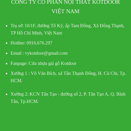
CÔNG TY CỔ PHẦN NỘI THẤT KOTDOOR
VIỆT NAM
Trụ sở:
10/1F, đường Tô Ký, ấp Tam Đông, Xã Đông Thạnh,
TP Hồ Chí Minh, Việt Nam
Hotline
: 0916.676.297
Email : vykotdoor@gmail.com
Fanpage: Cửa nhựa giả gỗ Kotdoor
Xưởng 1 :
Võ Văn Bích, xã Tân Thạnh Đông, H. Củ Chi, Tp.
HCM.
Xưởng 2:
KCN Tân Tạo - đường số 2, P. Tân Tạo A, Q. Bình
Tân, Tp.HCM.