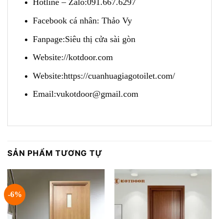
Hotline – Zalo
:
091.667.6297
Facebook cá nhân:
Thảo Vy
Fanpage
:
Siêu thị cửa sài gòn
Website
:
//kotdoor.com
Website
:
https://cuanhuagiagotoilet.com/
Email:
vukotdoor@gmail.com
SẢN PHẨM TƯƠNG TỰ
-6%