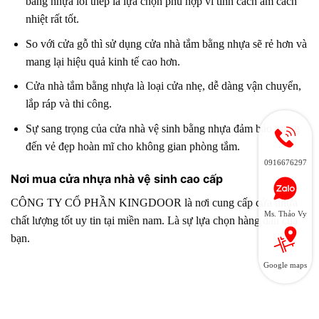
bằng nhựa lõi thép là lựa chọn phù hợp vì tính cách âm cách
nhiệt rất tốt.
So với cửa gỗ thì sử dụng cửa nhà tắm bằng nhựa sẽ rẻ hơn và
mang lại hiệu quả kinh tế cao hơn.
Cửa nhà tắm bằng nhựa là loại cửa nhẹ, dễ dàng vận chuyển,
lắp ráp và thi công.
Sự sang trọng của cửa nhà vệ sinh bằng nhựa đảm bảo mang
đến vẻ đẹp hoàn mĩ cho không gian phòng tắm.
0916676297
Nơi mua cửa nhựa nhà vệ sinh cao cấp
CÔNG TY CỔ PHẦN KINGDOOR
là nơi cung cấp cửa nhựa
Ms. Thảo Vy
chất lượng tốt uy tin tại miền nam. Là sự lựa chọn hàng đầu của
bạn.
Google maps