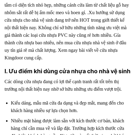
4.3. 3. Báo giá cửa nhựa composite
tắm có diện tích nhỏ hẹp, những cánh cửa làm từ chất liệu gỗ hay
5. V. Tại sao nên sử dụng cửa nhựa cho nhà vệ sinh
nhôm sắt rất dễ bị ẩm mốc meo và hoen gỉ. .Xu hướng sử dụng
cửa nhựa cho nhà vệ sinh đang trở nên HOT trong giới thiết kế
5.1. Nơi mua cửa nhựa nhà vệ sinh cao cấp
nội thất hiện nay. Không chỉ sở hữu những tính năng ưu việt mà
giá thành các loại cửa nhựa PVC này cũng rẻ hơn nhiều. Gía
thành cửa nhựa bao nhiêu, nên mua cửa nhựa nhà vệ sinh ở đâu
uy tín giá rẽ mà chất lượng. Xem ngay bài viết về cửa nhựa
Kingdoor cung cấp.
I. Ưu điểm khi dùng cửa nhựa cho nhà vệ sinh
Các dòng cửa nhựa
đang có lợi thế cạnh tranh rất tốt trên thị
trường nội thất hiện nay nhờ sở hữu những ưu điểm vượt trội.
Kiểu dáng, mẫu mã cửa đa dạng và đẹp mắt, mang đến cho
khách hàng nhiều sự lựa chọn hơn.
Nhiều mặt hàng được làm sẵn với kích thước cơ bản, khách
hàng chỉ cần mua về và lắp đặt. Trường hợp kích thước cửa