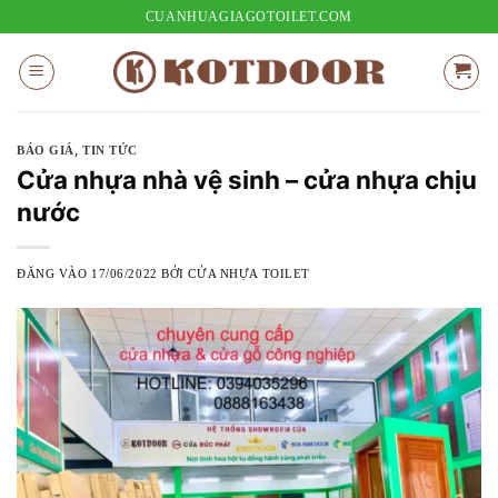
Bỏ
CUANHUAGIAGOTOILET.COM
qua
nội
dung
,
BÁO GIÁ
TIN TỨC
Cửa nhựa nhà vệ sinh – cửa nhựa chịu
nước
ĐĂNG VÀO
17/06/2022
BỞI
CỬA NHỰA TOILET