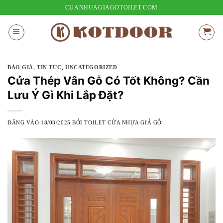
Bỏ
CUANHUAGIAGOTOILET.COM
qua
nội
dung
,
,
BÁO GIÁ
TIN TỨC
UNCATEGORIZED
Cửa Thép Vân Gỗ Có Tốt Không? Cần
Lưu Ý Gì Khi Lắp Đặt?
ĐĂNG VÀO
18/03/2025
BỞI
TOILET CỬA NHỰA GIẢ GỖ