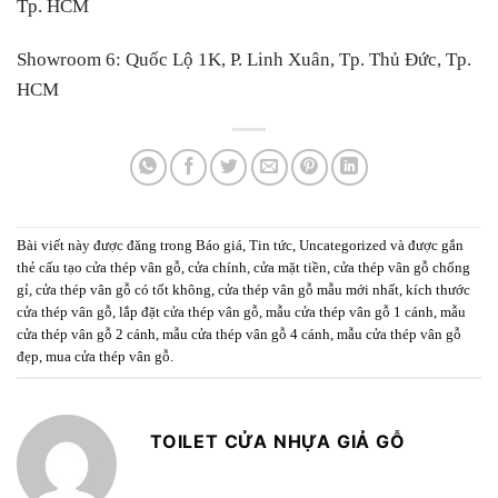
Tp. HCM
Showroom 6:
Quốc Lộ 1K, P. Linh Xuân, Tp. Thủ Đức, Tp.
HCM
Bài viết này được đăng trong
Báo giá
,
Tin tức
,
Uncategorized
và được gắn
thẻ
cấu tạo cửa thép vân gỗ
,
cửa chính
,
cửa mặt tiền
,
cửa thép vân gỗ chống
gỉ
,
cửa thép vân gỗ có tốt không
,
cửa thép vân gỗ mẫu mới nhất
,
kích thước
cửa thép vân gỗ
,
lắp đặt cửa thép vân gỗ
,
mẫu cửa thép vân gỗ 1 cánh
,
mẫu
cửa thép vân gỗ 2 cánh
,
mẫu cửa thép vân gỗ 4 cánh
,
mẫu cửa thép vân gỗ
đẹp
,
mua cửa thép vân gỗ
.
TOILET CỬA NHỰA GIẢ GỖ